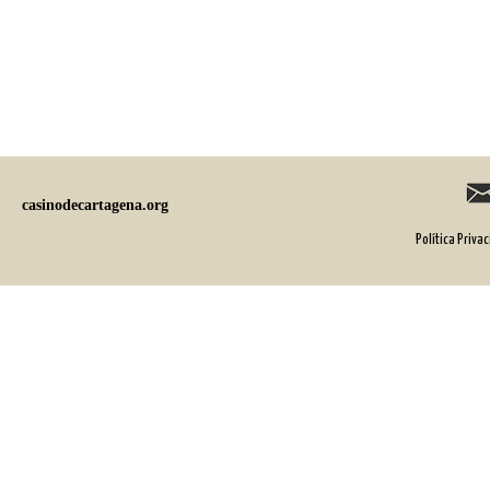
casinodecartagena.org
Política Priva