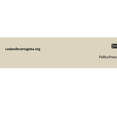
casinodecartagena.org
Política Priva