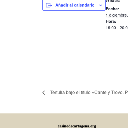
DETALLES
Añadir al calendario
Fecha:
1 diciembre
Hora:
19:00 - 20:
Tertulia bajo el título «Cante y Trovo
casinodecartagena.org