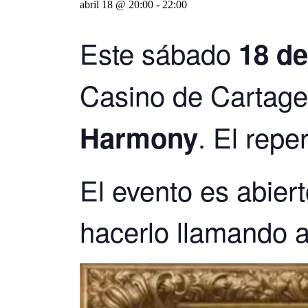
abril 18 @ 20:00
-
22:00
Este sábado
18 de
Casino de Cartage
. El rep
Harmony
El evento es abiert
hacerlo llamando 