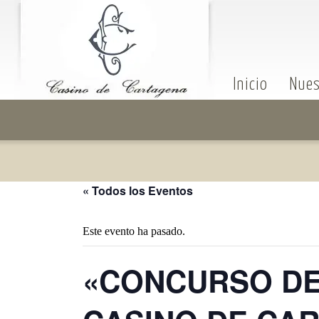
Inicio
Nues
« Todos los Eventos
Este evento ha pasado.
«CONCURSO DE