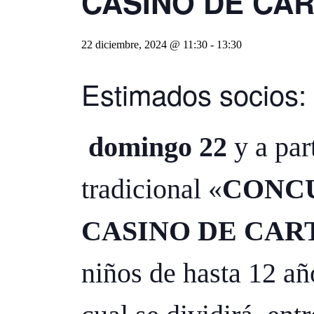
CASINO DE CA
22 diciembre, 2024 @ 11:30
-
13:30
Estimados socios:
domingo 22
y a par
tradicional «
CONCU
CASINO DE CAR
niños de hasta 12 año