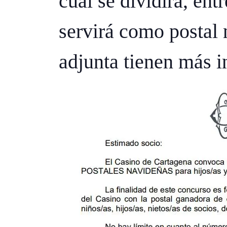
cual se dividirá, ent
servirá como postal 
adjunta tienen más 