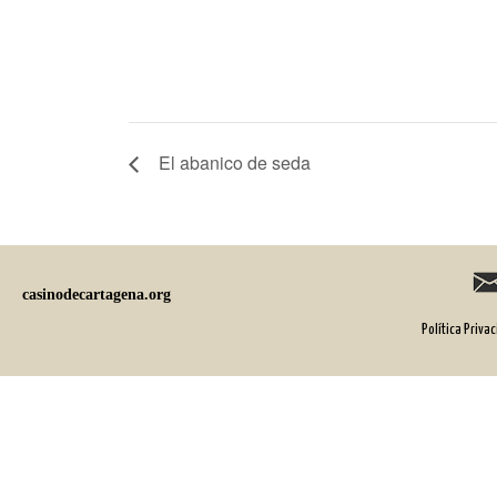
El abanico de seda
casinodecartagena.org
Política Priva