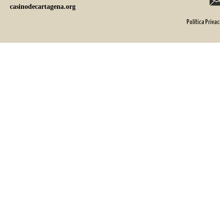
casinodecartagena.org
Política Priva