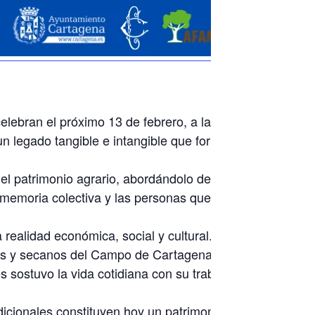
elebran el próximo 13 de febrero, a las 19:00 horas, un
 legado tangible e intangible que forma parte esencial
 el patrimonio agrario, abordándolo desde distintos
s, memoria colectiva y las personas que han sostenido
 realidad económica, social y cultural. Buena parte de
ones y secanos del Campo de Cartagena. Apellidos
sostuvo la vida cotidiana con su trabajo, sus oficios y
dicionales constituyen hoy un patrimonio de gran valor