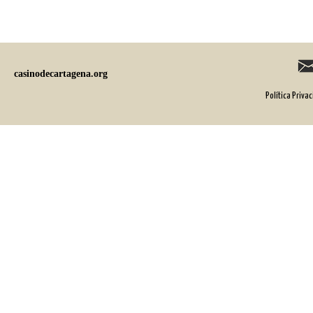
casinodecartagena.org
Política Priva