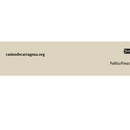
casinodecartagena.org
Política Priva