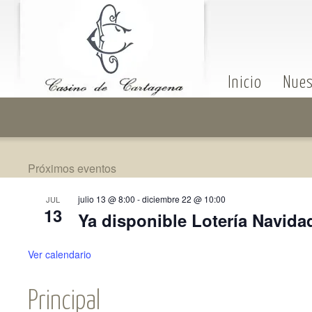
Inicio
Nues
Próximos eventos
julio 13 @ 8:00
-
diciembre 22 @ 10:00
JUL
13
Ya disponible Lotería Navida
Ver calendario
Principal