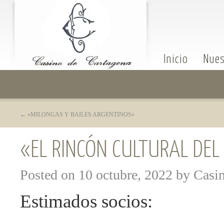
Inicio
Nues
←
«MILONGAS Y BAILES ARGENTINOS»
«EL RINCÓN CULTURAL DEL
Posted on
10 octubre, 2022
by
Casi
Estimados socios: