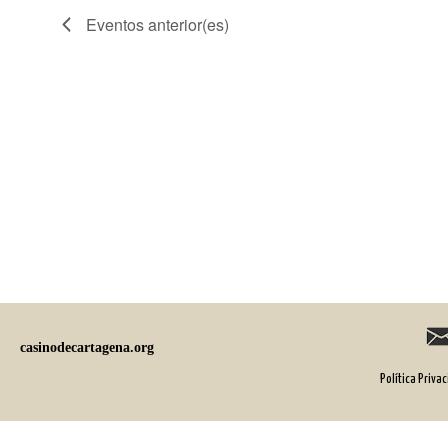
Eventos
anterior(es)
casinodecartagena.org
Política Priva