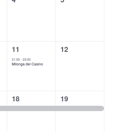
eventos,
eventos,
1
0
11
12
evento,
eventos,
21:00
-
23:00
Milonga del Casino
1
1
18
19
evento,
evento,