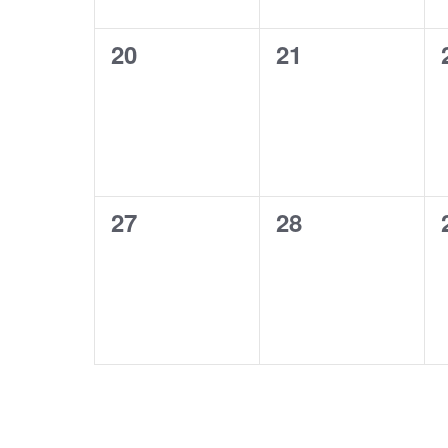
0
0
20
21
eventos,
eventos,
0
0
27
28
eventos,
eventos,