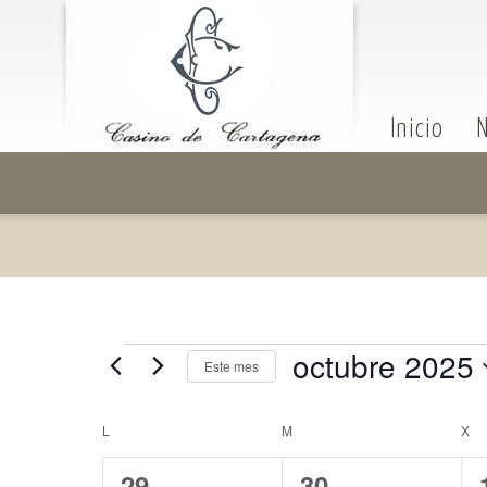
Inicio
N
octubre 2025
Este mes
Selecciona
la
fecha.
Calendario
L
M
X
de
0
0
29
30
Eventos