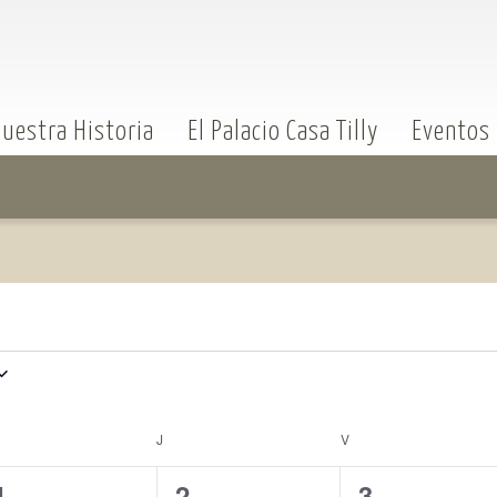
uestra Historia
El Palacio Casa Tilly
Eventos
J
V
0
0
0
1
2
3