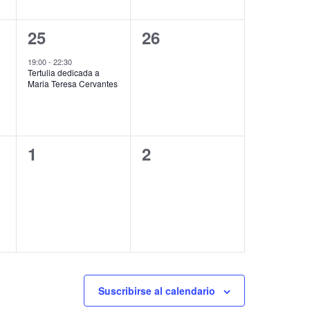
1
0
25
26
evento,
eventos,
19:00
-
22:30
Tertulia dedicada a
Maria Teresa Cervantes
0
0
1
2
eventos,
eventos,
Suscribirse al calendario