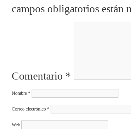
campos obligatorios están
Comentario
*
Nombre
*
Correo electrónico
*
Web