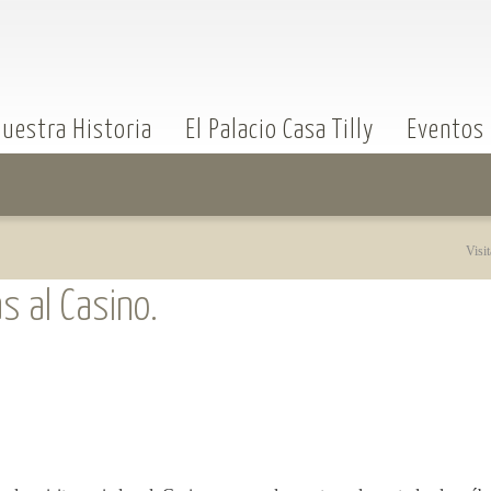
uestra Historia
El Palacio Casa Tilly
Eventos
Visi
s al Casino.