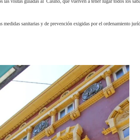
s las visitas guiadas al Casino, que vuelven a tener lugar todos los sáb
las medidas sanitarias y de prevención exigidas por el ordenamiento jurí