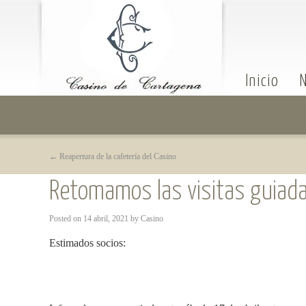
Inicio
N
←
Reapertura de la cafetería del Casino
Retomamos las visitas guiada
Posted on
14 abril, 2021
by
Casino
Estimados socios: