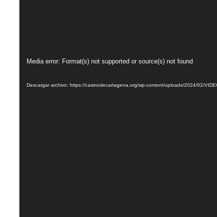
Reproductor
Media error: Format(s) not supported or source(s) not found
de
vídeo
Descargar archivo: https://casinodecartagena.org/wp-content/uploads/2024/02/VI