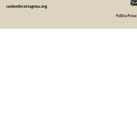
casinodecartagena.org
Política Priva